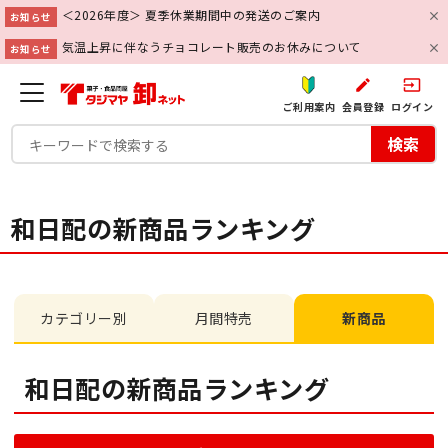
＜2026年度＞ 夏季休業期間中の発送のご案内
お知らせ
気温上昇に伴なうチョコレート販売のお休みについて
お知らせ
create
input
ご利用案内
会員登録
ログイン
検索
和日配の新商品ランキング
カテゴリー別
月間特売
新商品
和日配の新商品ランキング