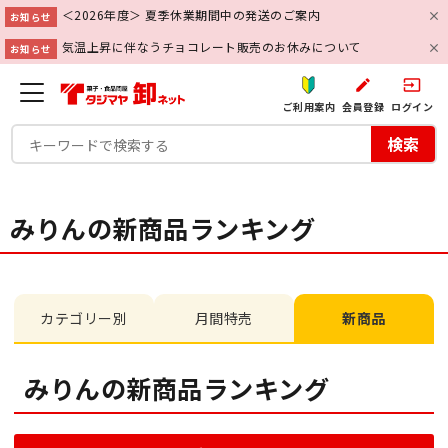
＜2026年度＞ 夏季休業期間中の発送のご案内
お知らせ
気温上昇に伴なうチョコレート販売のお休みについて
お知らせ
create
input
ご利用案内
会員登録
ログイン
検索
みりんの新商品ランキング
カテゴリー別
月間特売
新商品
みりんの新商品ランキング