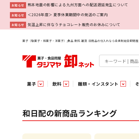
熊本地震の影響による九州方面への配送遅延発生について
お知らせ
＜2026年度＞ 夏季休業期間中の発送のご案内
お知らせ
気温上昇に伴なうチョコレート販売のお休みについて
お知らせ
菓子（駄菓子・和菓子・洋菓子）,食品.飲料.雑貨.日用品の仕入れなら会員制総合卸問
菓子
飲料
麺類・インスタント
菓子
飲料水
麺類
調味料
雑貨
業務用
特集
今月の特売
新商品
あ行
パン・生菓子
インスタント
ペット関連
か行
嗜好飲料
ビン・缶詰
業務用非食品
さ行
チルド飲料・デザート
業務用非食品
乾物
た行
嗜好食品
な行
は行
パン
和日配の新商品ランキング
チョコレート
炭酸飲料
乾麺
砂糖
洗剤
めん類・缶詰・びん詰・惣菜・乾物・その他（業務用
駄菓子特集
調味料
調味料
あ
い
即席麺 袋
甘味料
ヘアケア
インスタント
インスタント
う
濃縮・乳酸・乳飲料
切って使える！つり下げ４連・5連菓子
袋チョコ
え
塩
スキンケア
即席麺 カップ
お
味噌
ビン・缶詰
ビン・缶詰
ポケット
醤油
浴用剤
コーヒー飲料
パスタ
つゆ
ガム
麺類
麺類
口中衛生
たれ
パス
飴・
乾物
乾物
焼き菓子
ミキサー飲料
みりん風調味料
トイレ用品
当たり・占い付きのラッキーお菓子
青果
青果
ペット関連
ペット関連
半生菓子
洗濯用品
医薬部外品
香辛料
雑貨
雑貨
ポリドリンク／ゼリー
小物家具
業務用非食品
業務用非食品
低アルコール飲料
タジマヤ オリ
傘・袋物
業務用
業務用
豆
履
雑貨ギフト
その他雑貨