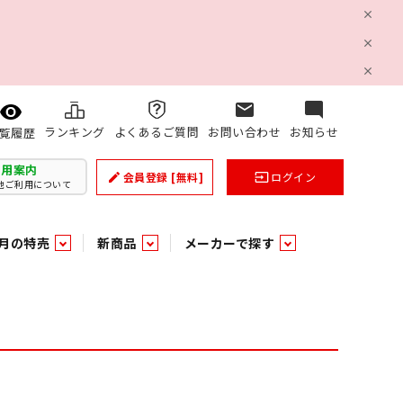
mail
mode_comment
ランキング
よくあるご質問
お問い合わせ
お知らせ
覧履歴
利用案内
会員登録
[無料]
ログイン
create
input
他ご利用について
月の特売
新商品
メーカーで探す
乳製品
和日配
日配調理加工品
バラ６０５
つまみ菓子・珍味
ケット
ング
の他加工食品
の他加工食品
ミネラルウォーター
雑貨季節品
うまみ調味料
袋ビスケット
業務用雑貨
ベビー用品
パン・生菓子
パン・生菓子
乾燥期の必需品！のど飴特集
果汁・トマト・野菜飲料
風味調味料（だしの素）
スナック
洗面浴室用品
みりん
みりん
米菓
鮮魚
鮮魚
連
文具
玩具
スポーツ用品
家庭補修
すべての業務用
すべての麺類
すべてのあ行