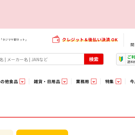
クレジット＆後払い決済 OK
屋「タジマヤ卸ネット」
閲
ご
検索
送料
その他食品
雑貨・日用品
業務用
特集
今
・生菓子
ま行
や行
加工食品ギフト
ら行
わ行
その他加工食品
鮮魚
青果
）
用品
タソース
キャンディ
紅茶・ココア飲料
ソース
エナジードリンク特集
嗜好食品
嗜好食品
和風調味料・洋風調味料・合せ調味料・香辛料・カレー類・エ
紙・生理用品
トマト製品
玩具菓子
嗜好飲料
嗜好飲料
茶系飲料
防臭・芳香剤
食用油
小箱・小袋ビスケット
飲料水
飲料水
東京のご当地お菓子
機能性飲料
食酢
菓子
菓子
殺虫・防虫剤
マヨネーズ
加工食品ギフト
加工食品ギフト
スポーツドリンク
お酒に合う！お
パッケージビス
化粧品
ドレッシ
そ
そ
ジナル商品（PB）
菓子
き物
その他飲料水
チルド飲料・デザート
チルド飲料・デザート
珍味
家庭消耗雑貨
吊下げ専用品
おすすめ・イチオシ商品
軽衣料
和日配
和日配
輸入品
台所用品
日配調理加工品
日配調理加工品
駄菓子
清掃用品
その他菓子
電気関